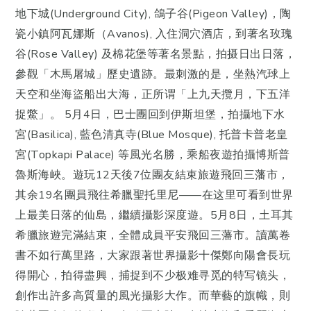
地下城(Underground City), 鴿子谷(Pigeon Valley)，陶
瓷小鎮阿瓦娜斯（Avanos), 入住洞穴酒店，到著名玫瑰
谷(Rose Valley) 及棉花堡等著名景點，拍摄日出日落，
參觀「木馬屠城」歷史遺跡。最刺激的是，坐熱汽球上
天空和坐海盜船出大海，正所谓「上九天攬月，下五洋
捉鱉」。 5月4日，巴士團回到伊斯坦堡，拍攝地下水
宮(Basilica), 藍色清真寺(Blue Mosque), 托普卡普老皇
宮(Topkapi Palace) 等風光名勝，乘船夜遊拍攝博斯普
魯斯海峽。遊玩12天後7位團友結束旅遊飛回三藩市，
其余19名團員飛往希臘聖托里尼——在这里可看到世界
上最美日落的仙島，繼續攝影深度遊。5月8日，土耳其
希臘旅遊完滿結束，全體成員平安飛回三藩市。讀萬卷
書不如行萬里路，大家跟著世界攝影十傑鄭向陽會長玩
得開心，拍得盡興，捕捉到不少极难寻觅的特写镜头，
創作出許多高質量的風光攝影大作。而華藝的旗幟，則