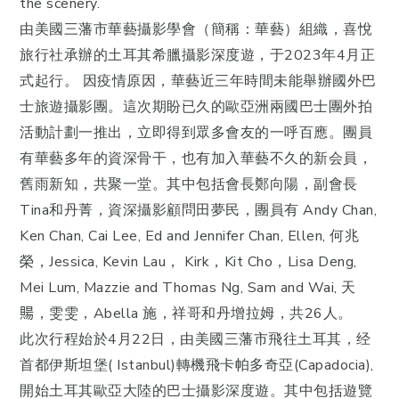
the scenery.
由美國三藩市華藝攝影學會（簡稱：華藝）組織，喜悅
旅行社承辦的土耳其希臘攝影深度遊，于2023年4月正
式起行。 因疫情原因，華藝近三年時間未能舉辦國外巴
士旅遊攝影團。這次期盼已久的歐亞洲兩國巴士團外拍
活動計劃一推出，立即得到眾多會友的一呼百應。團員
有華藝多年的資深骨干，也有加入華藝不久的新会員，
舊雨新知，共聚一堂。其中包括會長鄭向陽，副會長
Tina和丹菁，資深攝影顧問田夢民，團員有 Andy Chan,
Ken Chan, Cai Lee, Ed and Jennifer Chan, Ellen, 何兆
榮，Jessica, Kevin Lau， Kirk，Kit Cho，Lisa Deng,
Mei Lum, Mazzie and Thomas Ng, Sam and Wai, 天
𧶽，雯雯，Abella 施，祥哥和丹增拉姆，共26人。
此次行程始於4月22日，由美國三藩市飛往土耳其，经
首都伊斯坦堡( Istanbul)轉機飛卡帕多奇亞(Capadocia),
開始土耳其歐亞大陸的巴士攝影深度遊。其中包括遊覽