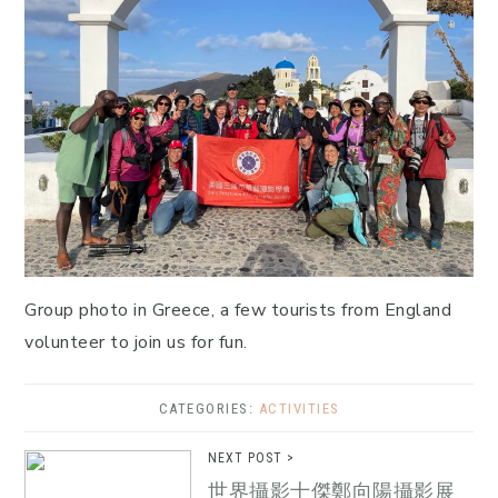
Group photo in Greece, a few tourists from England
volunteer to join us for fun.
CATEGORIES:
ACTIVITIES
NEXT POST >
世界攝影十傑鄭向陽攝影展