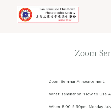
Skip
Skip
to
to
main
footer
content
Zoom Sem
Zoom Seminar Announcement:
What: seminar on “How to Use A
When: 8:00-9:30pm, Monday Jul