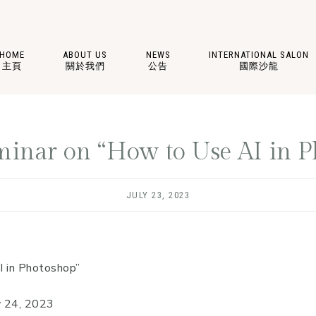
HOME
ABOUT US
NEWS
INTERNATIONAL SALON
主頁
關於我們
公告
國際沙龍
inar on “How to Use AI in P
JULY 23, 2023
I in Photoshop”
y 24, 2023