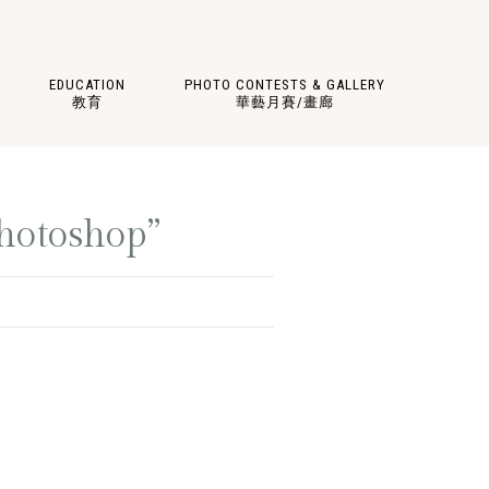
EDUCATION
PHOTO CONTESTS & GALLERY
教育
華藝月賽/畫廊
hotoshop”